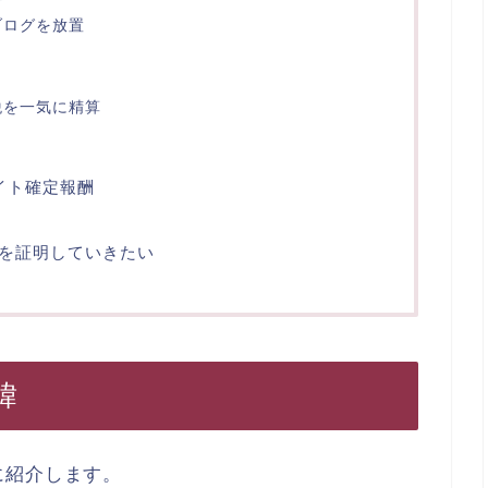
ブログを放置
税を一気に精算
ト
イト確定報酬
を証明していきたい
緯
に紹介します。