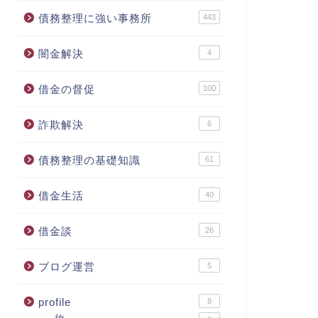
債務整理に強い事務所
443
闇金解決
4
借金の督促
100
詐欺解決
6
債務整理の基礎知識
61
借金生活
40
借金談
26
ブログ運営
5
profile
8