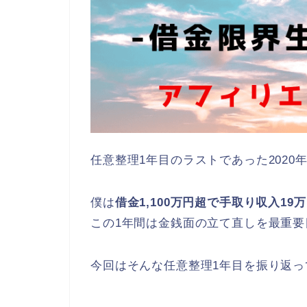
任意整理1年目のラストであった202
僕は
借金1,100万円超で手取り収入19
この1年間は金銭面の立て直しを最重
今回はそんな任意整理1年目を振り返っ