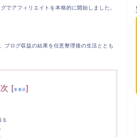
ブログでアフィリエイトを本格的に開始しました。
で、ブログ収益の結果を任意整理後の生活ととも
目次
[
]
非表示
返る
始
善