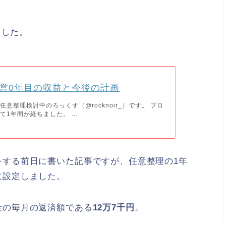
ました。
営0年目の収益と今後の計画
任意整理検討中のろっくす（@rocknoir_）です。 ブロ
1年間が経ちました。 ...
をする前日に書いた記事ですが、任意整理の1年
に設定しました。
金の毎月の返済額である
12万7千円
。