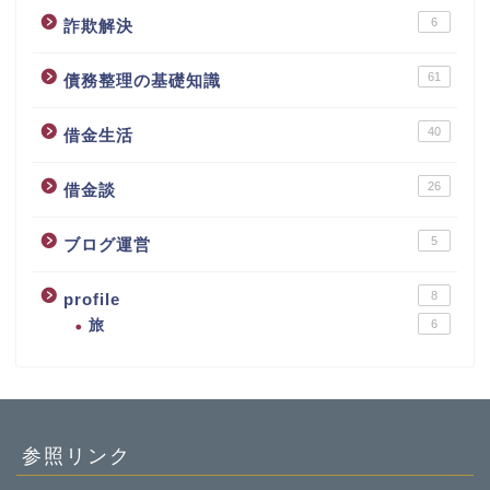
6
詐欺解決
61
債務整理の基礎知識
40
借金生活
26
借金談
5
ブログ運営
8
profile
旅
6
参照リンク