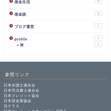
40
借金生活
26
借金談
5
ブログ運営
8
profile
旅
6
参照リンク
日本弁護士連合会
日本司法書士連合会
日本クレジット協会
日本貸金業協会
法テラス