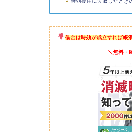
時効援用に失敗したとき
借金は時効が成立すれば帳
＼無料・