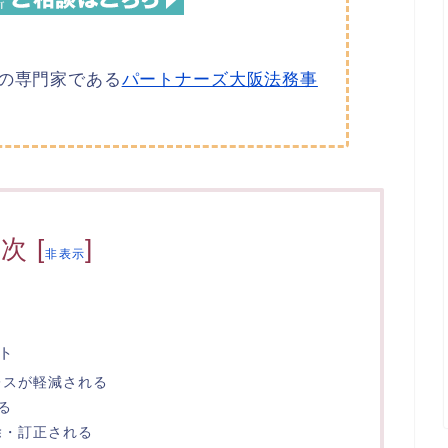
の専門家である
パートナーズ大阪法務事
目次
[
]
非表示
ト
レスが軽減される
る
除・訂正される