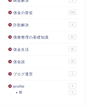
闇金解決
借金の督促
100
詐欺解決
6
債務整理の基礎知識
61
借金生活
40
借金談
26
ブログ運営
5
profile
8
旅
6