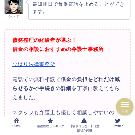
最短即日で督促電話を止めることができ
ます。
ろっくす
債務整理の経験者が選ぶ！
借金の相談におすすめの弁護士事務所
ひばり法律事務所
電話での無料相談で
借金の負担をどれだけ減
らせるか
や
手続きの詳細
を丁寧に教えてもら
えました。
目次
スタッフも弁護士も優しく相談しやすいの
で、債務整理のことがよく分からなくても安
HOME
Twitter
債務整理ランキング
【騙されるな！】任意
心して相談できます。
整理の費用