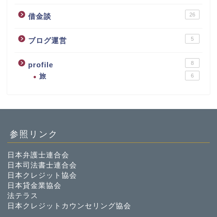
26
借金談
5
ブログ運営
8
profile
旅
6
参照リンク
日本弁護士連合会
日本司法書士連合会
日本クレジット協会
日本貸金業協会
法テラス
日本クレジットカウンセリング協会