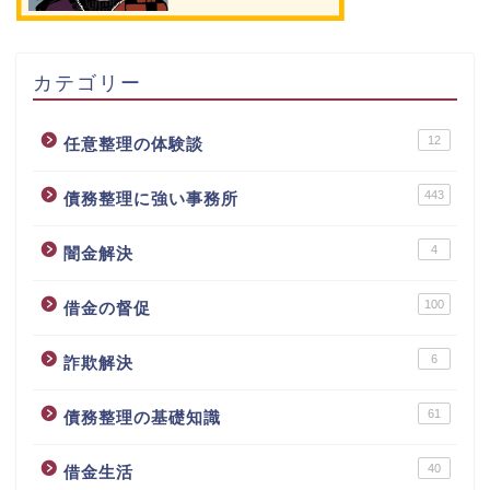
カテゴリー
12
任意整理の体験談
443
債務整理に強い事務所
4
闇金解決
100
借金の督促
6
詐欺解決
61
債務整理の基礎知識
40
借金生活