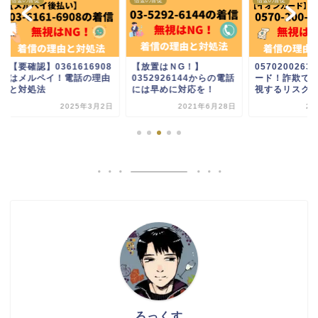
の督促
借金の督促
借金の督促
確認】0361616908
【放置はＮG！】
0570200263はイ
メルペイ！電話の理由
0352926144からの電話
ード！詐欺ではない
対処法
には早めに対応を！
視するリスクと...
2025年3月2日
2021年6月28日
2024年9
ろっくす