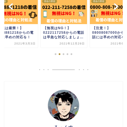
の督促
借金の督促
借金の督促
無視はNG！】
【注意！】
【注意！】0343357
22117258からの電話
08008087000からの電
からの電話には早め
早急な対応しましょ...
話には早めの対応を！
応しましょう
2021年12月29日
2021年6月26日
2023年2