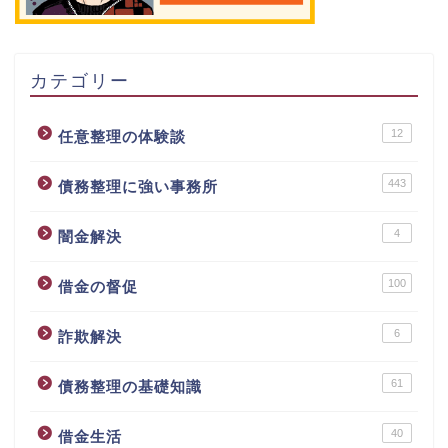
カテゴリー
12
任意整理の体験談
443
債務整理に強い事務所
4
闇金解決
100
借金の督促
6
詐欺解決
61
債務整理の基礎知識
40
借金生活