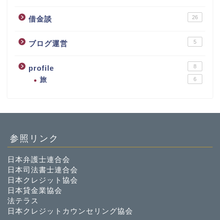
26
借金談
5
ブログ運営
8
profile
旅
6
参照リンク
日本弁護士連合会
日本司法書士連合会
日本クレジット協会
日本貸金業協会
法テラス
日本クレジットカウンセリング協会