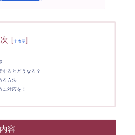
目次
[
]
非表示
容
を放置するとどうなる？
止める方法
早めに対応を！
の内容