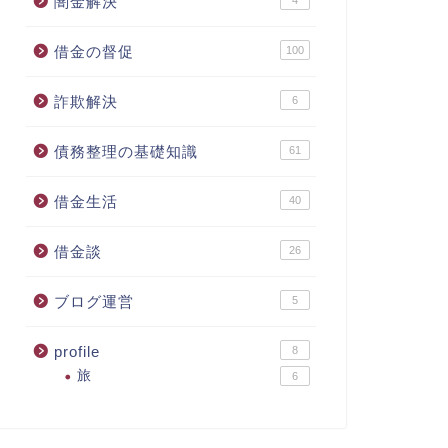
闇金解決
借金の督促
100
詐欺解決
6
債務整理の基礎知識
61
借金生活
40
借金談
26
ブログ運営
5
profile
8
旅
6