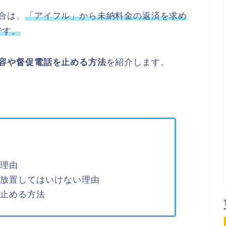
場合は、
「アイフル」から未納料金の返済を求め
です。
着信内容や督促電話を止める方法
を紹介します。
の理由
着信を放置してはいけない理由
信を止める方法