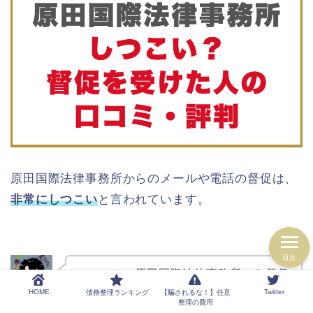
原田国際法律事務所からのメールや電話の督促は、
非常にしつこい
と言われています。
目次
ここでは、原田国際法律事務所から督促
を受けた方の口コミを確認してみましょ
HOME
Twitter
債務整理ランキング
【騙されるな！】任意
整理の費用
ろっくす
う。