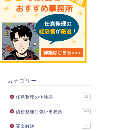
カテゴリー
任意整理の体験談
12
債務整理に強い事務所
443
闇金解決
4