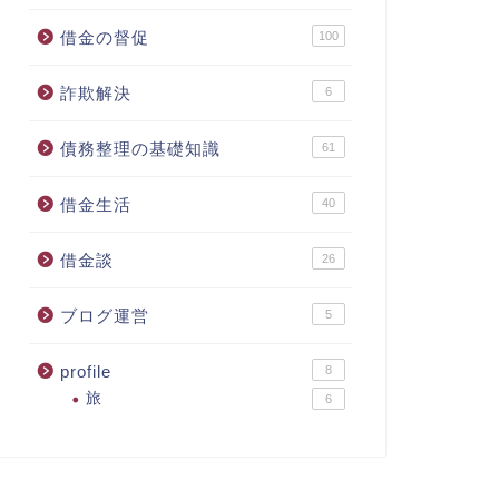
借金の督促
100
詐欺解決
6
債務整理の基礎知識
61
借金生活
40
借金談
26
ブログ運営
5
profile
8
旅
6