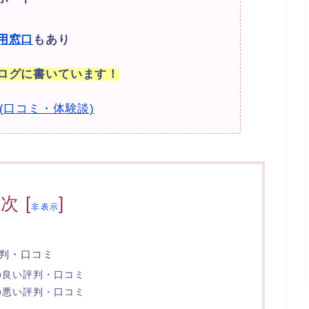
用窓口
もあり
ログに書いています！
(口コミ・体験談)
目次
[
]
非表示
判・口コミ
の良い評判・口コミ
の悪い評判・口コミ