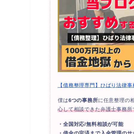
【債務整理専門】ひばり法律事
僕は
6つの事務所
に任意整理の
心して相談できた弁護士事務所
・全国対応/無料相談が可能
・借金の完済まで入金管理のサ