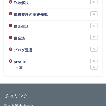
6
詐欺解決
61
債務整理の基礎知識
40
借金生活
26
借金談
5
ブログ運営
8
profile
旅
6
参照リンク
日本弁護士連合会