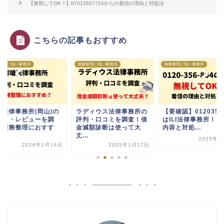
【無視してOK？】07012657724からの着信の理由と対処法
こちらの記事もおすすめ
整理に強い事務所
債務整理に強い事務所
債務整理に強い事務所
端法律事務所(岡山)の
ラディウス法律事務所の
【要確認】0120356
コミ・レビューを調
評判・口コミを調査！借
はILI法律事務所！電
！債務整理におすす
金減額診断は使って大
内容と対処...
.
丈...
2025年3
2026年1月16日
2025年1月17日