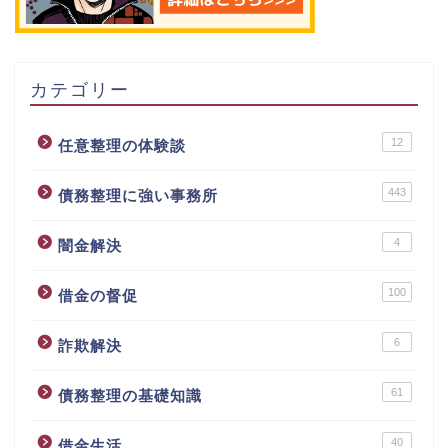
カテゴリー
12
任意整理の体験談
443
債務整理に強い事務所
4
闇金解決
100
借金の督促
6
詐欺解決
61
債務整理の基礎知識
40
借金生活