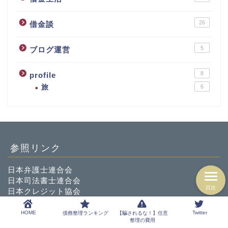
26
借金談
5
ブログ運営
8
profile
旅
6
参照リンク
日本弁護士連合会
日本司法書士連合会
目次
日本クレジット協会
日本貸金業協会
法テラス
HOME
Twitter
債務整理ランキング
【騙されるな！】任意
整理の費用
日本クレジットカウンセリング協会